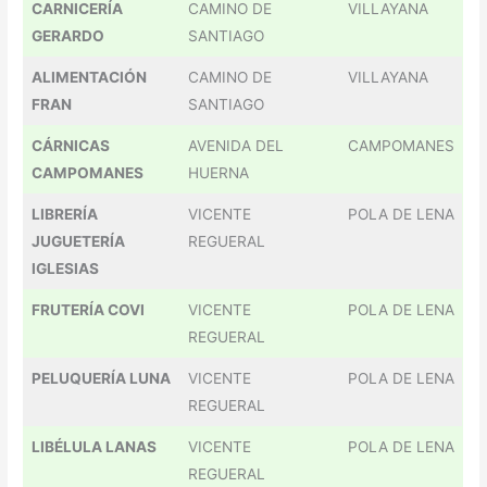
CARNICERÍA
CAMINO DE
VILLAYANA
GERARDO
SANTIAGO
ALIMENTACIÓN
CAMINO DE
VILLAYANA
FRAN
SANTIAGO
CÁRNICAS
AVENIDA DEL
CAMPOMANES
CAMPOMANES
HUERNA
LIBRERÍA
VICENTE
POLA DE LENA
JUGUETERÍA
REGUERAL
IGLESIAS
FRUTERÍA COVI
VICENTE
POLA DE LENA
REGUERAL
PELUQUERÍA LUNA
VICENTE
POLA DE LENA
REGUERAL
LIBÉLULA LANAS
VICENTE
POLA DE LENA
REGUERAL