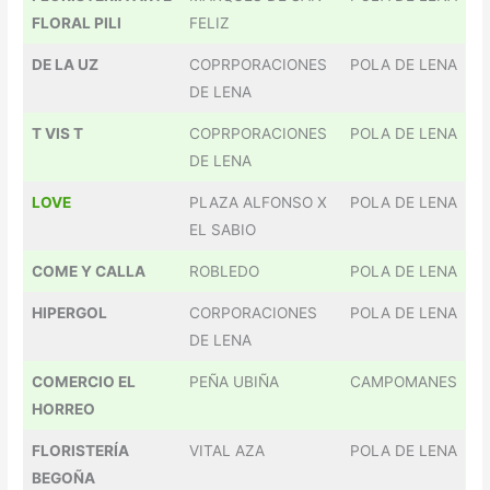
FLORAL PILI
FELIZ
DE LA UZ
COPRPORACIONES
POLA DE LENA
DE LENA
T VIS T
COPRPORACIONES
POLA DE LENA
DE LENA
LOVE
PLAZA ALFONSO X
POLA DE LENA
EL SABIO
COME Y CALLA
ROBLEDO
POLA DE LENA
HIPERGOL
CORPORACIONES
POLA DE LENA
DE LENA
COMERCIO EL
PEÑA UBIÑA
CAMPOMANES
HORREO
FLORISTERÍA
VITAL AZA
POLA DE LENA
BEGOÑA