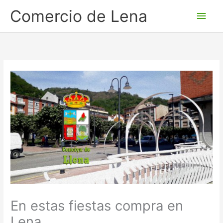
Ir
Men
Comercio de Lena
al
princ
contenido
En estas fiestas compra en
Lena