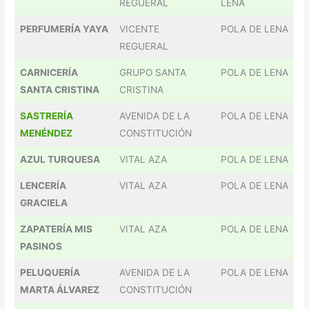
REGUERAL
LENA
PERFUMERÍA YAYA
VICENTE
POLA DE LENA
REGUERAL
CARNICERÍA
GRUPO SANTA
POLA DE LENA
SANTA CRISTINA
CRISTINA
SASTRERÍA
AVENIDA DE LA
POLA DE LENA
MENÉNDEZ
CONSTITUCIÓN
AZUL TURQUESA
VITAL AZA
POLA DE LENA
LENCERÍA
VITAL AZA
POLA DE LENA
GRACIELA
ZAPATERÍA MIS
VITAL AZA
POLA DE LENA
PASINOS
PELUQUERÍA
AVENIDA DE LA
POLA DE LENA
MARTA ÁLVAREZ
CONSTITUCIÓN