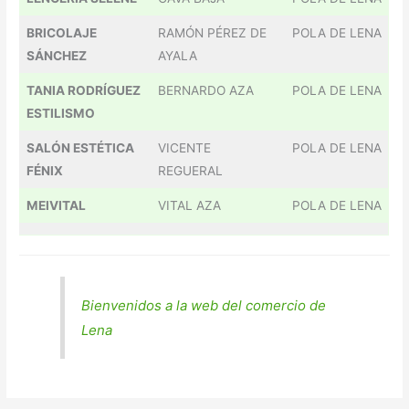
BRICOLAJE
RAMÓN PÉREZ DE
POLA DE LENA
SÁNCHEZ
AYALA
TANIA RODRÍGUEZ
BERNARDO AZA
POLA DE LENA
ESTILISMO
SALÓN ESTÉTICA
VICENTE
POLA DE LENA
FÉNIX
REGUERAL
MEIVITAL
VITAL AZA
POLA DE LENA
Bienvenidos a la web del comercio de
Lena