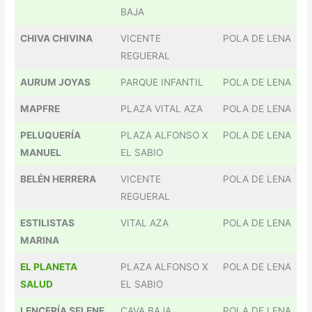
BAJA
CHIVA CHIVINA
VICENTE
POLA DE LENA
REGUERAL
AURUM JOYAS
PARQUE INFANTIL
POLA DE LENA
MAPFRE
PLAZA VITAL AZA
POLA DE LENA
PELUQUERÍA
PLAZA ALFONSO X
POLA DE LENA
MANUEL
EL SABIO
BELÉN HERRERA
VICENTE
POLA DE LENA
REGUERAL
ESTILISTAS
VITAL AZA
POLA DE LENA
MARINA
EL PLANETA
PLAZA ALFONSO X
POLA DE LENA
SALUD
EL SABIO
LENCERÍA SELENE
CAVA BAJA
POLA DE LENA