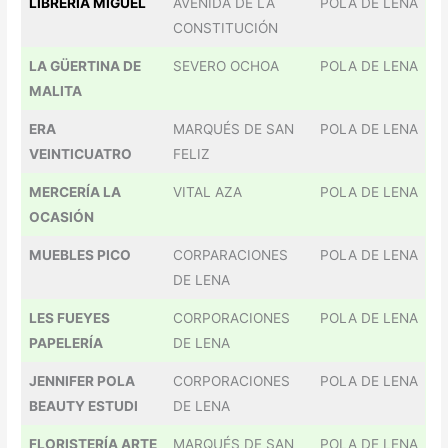
LIBRERÍA MIGUEL
AVENIDA DE LA
POLA DE LENA
CONSTITUCIÓN
LA GÜERTINA DE
SEVERO OCHOA
POLA DE LENA
MALITA
ERA
MARQUÉS DE SAN
POLA DE LENA
VEINTICUATRO
FELIZ
MERCERÍA LA
VITAL AZA
POLA DE LENA
OCASIÓN
MUEBLES PICO
CORPARACIONES
POLA DE LENA
DE LENA
LES FUEYES
CORPORACIONES
POLA DE LENA
PAPELERÍA
DE LENA
JENNIFER POLA
CORPORACIONES
POLA DE LENA
BEAUTY ESTUDI
DE LENA
FLORISTERÍA ARTE
MARQUÉS DE SAN
POLA DE LENA