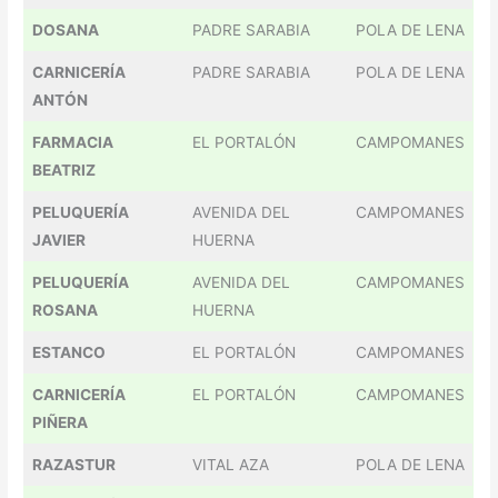
DOSANA
PADRE SARABIA
POLA DE LENA
CARNICERÍA
PADRE SARABIA
POLA DE LENA
ANTÓN
FARMACIA
EL PORTALÓN
CAMPOMANES
BEATRIZ
PELUQUERÍA
AVENIDA DEL
CAMPOMANES
JAVIER
HUERNA
PELUQUERÍA
AVENIDA DEL
CAMPOMANES
ROSANA
HUERNA
ESTANCO
EL PORTALÓN
CAMPOMANES
CARNICERÍA
EL PORTALÓN
CAMPOMANES
PIÑERA
RAZASTUR
VITAL AZA
POLA DE LENA