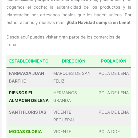
cogemos el coche; la autenticidad de los productos y la
elaboración por artesanos locales que los hacen únicos. Por
estas razonas y muchas más,
¡Esta Navidad compra en Lena!
Desde aquí puedes visitar gran parte de los comercios de
Lena:
ESTABLECIMIENTO
DIRECCIÓN
POBLACIÓN
FARMACIA JUAN
MARQUÉS DE SAN
POLA DE LENA
BARTHE
FELIZ
PIENSOS EL
HERMANOS
POLA DE LENA
ALMACÉN DE LENA
GRANDA
SANTI FLORISTAS
VICENTE
POLA DE LENA
REGUERAL
MODAS GLORIA
VICENTE
POLA DDE