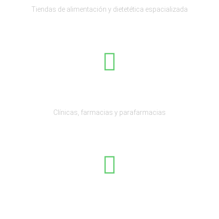
Tiendas de alimentación y dietetética espacializada
Sanidad
Clínicas, farmacias y parafarmacias
Moda y complementos
Tiendas de ropa, calzado y complementos