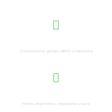
Motor y transporte
Concesionarios, garajes, talleres y maquinaria
Hostelería y restauración
Hoteles, alojamientos, restaurantes y bares