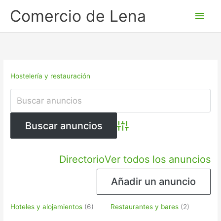
Ir
Men
Comercio de Lena
al
princ
contenido
Hostelería y restauración
Búsqueda avanzada
Directorio
Ver todos los anuncios
Añadir un anuncio
Hoteles y alojamientos
(6)
Restaurantes y bares
(2)