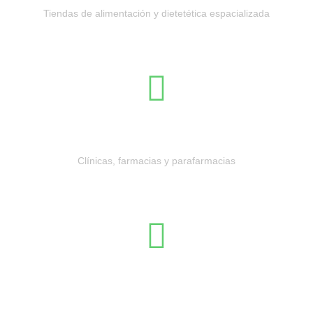
Tiendas de alimentación y dietetética espacializada
Sanidad
Clínicas, farmacias y parafarmacias
Moda y complementos
Tiendas de ropa, calzado y complementos