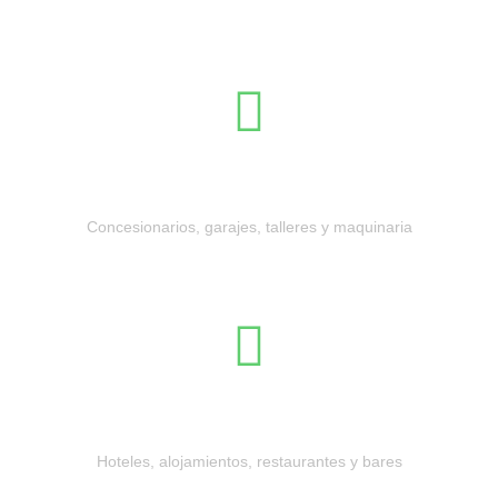
Motor y transporte
Concesionarios, garajes, talleres y maquinaria
Hostelería y restauración
Hoteles, alojamientos, restaurantes y bares