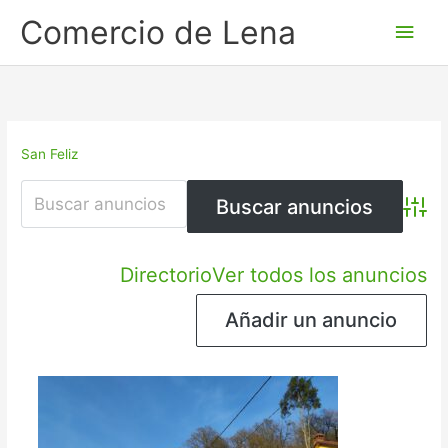
Ir
Men
Comercio de Lena
al
princ
contenido
San Feliz
Búsqu
Directorio
Ver todos los anuncios
Añadir un anuncio