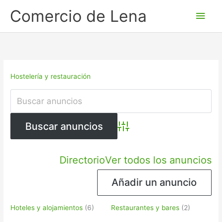
Ir
Men
Comercio de Lena
al
princ
contenido
Hostelería y restauración
Búsqueda avanzada
Directorio
Ver todos los anuncios
Añadir un anuncio
Hoteles y alojamientos
(6)
Restaurantes y bares
(2)