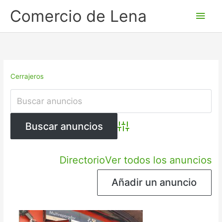
Ir
Men
Comercio de Lena
al
princ
contenido
Cerrajeros
Búsqueda avanzada
Directorio
Ver todos los anuncios
Añadir un anuncio