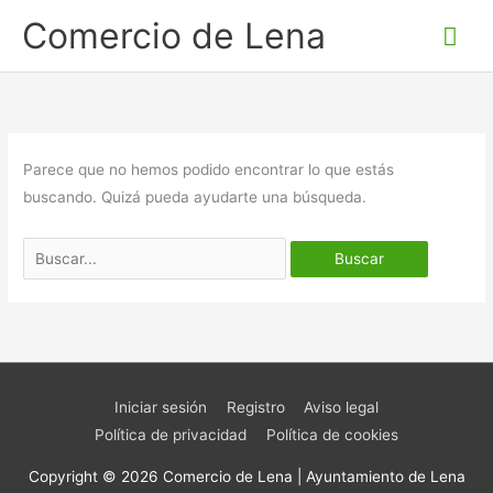
Ir
Me
Comercio de Lena
al
prin
contenido
Buscar
por:
Parece que no hemos podido encontrar lo que estás
buscando. Quizá pueda ayudarte una búsqueda.
Iniciar sesión
Registro
Aviso legal
Política de privacidad
Política de cookies
Copyright © 2026
Comercio de Lena
| Ayuntamiento de Lena