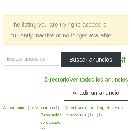
The listing you are trying to access is
currently inactive or no longer available.
Búsq
Directorio
Ver todos los anuncios
Añadir un anuncio
Alimentación
(2)
Artesanos
(1)
Construcción e
Deportes y ocio
Reparación
inmobiliaria
(1)
(1)
de calzado
(1)