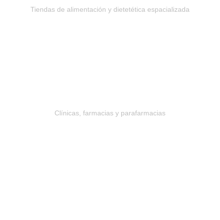
Tiendas de alimentación y dietetética espacializada
Sanidad
Clínicas, farmacias y parafarmacias
Moda y complementos
Tiendas de ropa, calzado y complementos