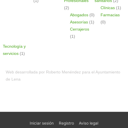
(1)
Profesionales
sanitarios
(2)
(2)
Clínicas
(1)
Abogados
(0)
Farmacias
Asesorías
(1)
(0)
Cerrajeros
(1)
Tecnología y
servicios
(1)
Web desarrollada por Roberto Menéndez para el Ayuntamiento
de Lena
Iniciar sesión
Registro
Aviso legal