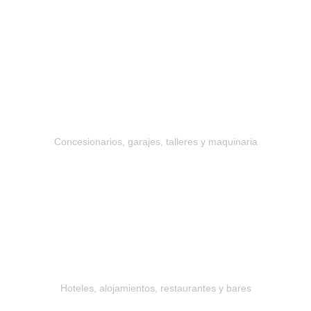
Motor y transporte
Concesionarios, garajes, talleres y maquinaria
Hostelería y restauración
Hoteles, alojamientos, restaurantes y bares